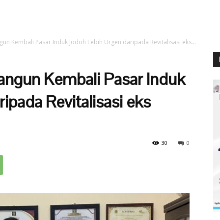
 Kembali Pasar Induk Jodoh Lebih Urgen daripada Revitalisasi eks...
ngun Kembali Pasar Induk
ipada Revitalisasi eks
30
0