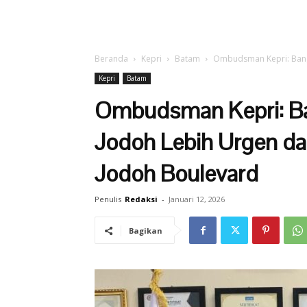
Beranda
Kepri
Batam
Ombudsman Kepri: Bangun
Kepri
Batam
Ombudsman Kepri: Ba
Jodoh Lebih Urgen dar
Jodoh Boulevard
Penulis
Redaksi
-
Januari 12, 2026
Bagikan