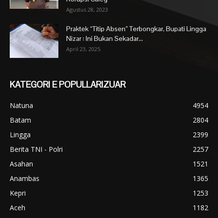
Agustus 28, 2023
Praktek “Titip Absen” Terbongkar, Bupati Lingga
Nizar : Ini Bukan Sekadar...
April 23, 2025
KATEGORI E POPULLARIZUAR
Natuna
4954
Batam
2804
Lingga
2399
Berita TNI - Polri
2257
Asahan
1521
Anambas
1365
Kepri
1253
Aceh
1182