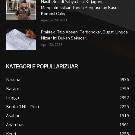
Nasib Suaidi Yahya Usai Kejagung
Mengintruksikan Tunda Pengusutan Kasus
Korupsi Caleg
Agustus 28, 2023
Praktek “Titip Absen” Terbongkar, Bupati Lingga
Nizar : Ini Bukan Sekadar...
April 23, 2025
KATEGORI E POPULLARIZUAR
Natuna
4936
Batam
2799
Lingga
2397
Berita TNI - Polri
2255
Asahan
1519
Anambas
1361
Kepri
1253