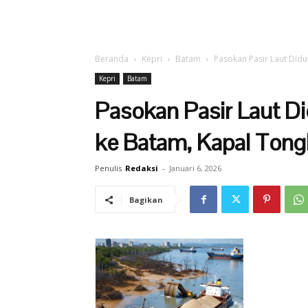
Beranda
Kepri
Batam
Pasokan Pasir Laut Didu
Kepri
Batam
Pasokan Pasir Laut Di
ke Batam, Kapal Tong
Penulis
Redaksi
-
Januari 6, 2026
Bagikan