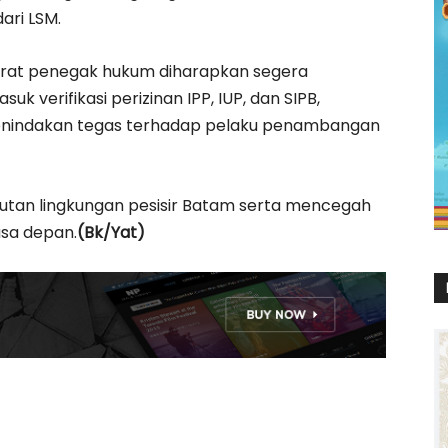
dari LSM.
arat penegak hukum diharapkan segera
k verifikasi perizinan IPP, IUP, dan SIPB,
a penindakan tegas terhadap pelaku penambangan
njutan lingkungan pesisir Batam serta mencegah
asa depan.
(Bk/Yat)