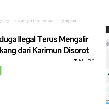
ga Ilegal Terus Mengalir ke Batam, Kapal Tongkang dari...
duga Ilegal Terus Mengalir
kang dari Karimun Disorot
125
0