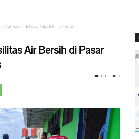
tas Air Bersih di Pasar Rakyat Ranai Terbatas
itas Air Bersih di Pasar
s
118
0