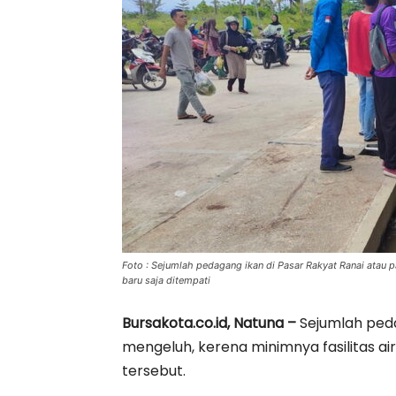
Foto : Sejumlah pedagang ikan di Pasar Rakyat Ranai atau p
baru saja ditempati
Bursakota.co.id, Natuna –
Sejumlah peda
mengeluh, kerena minimnya fasilitas air
tersebut.