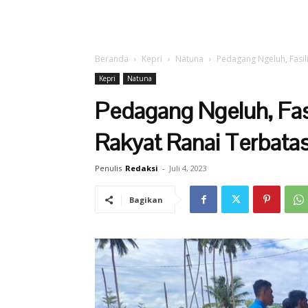
Beranda
Kepri
Natuna
Pedagang Ngeluh, Fasili
Kepri
Natuna
Pedagang Ngeluh, Fasil
Rakyat Ranai Terbata
Penulis
Redaksi
-
Juli 4, 2023
Bagikan