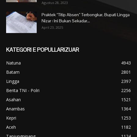
Agustus 28, 2023
Praktek “Titip Absen” Terbongkar, Bupati Lingga
Nizar : Ini Bukan Sekadar...
April 23, 2025
KATEGORI E POPULLARIZUAR
Natuna
4943
Batam
2801
Lingga
2397
Berita TNI - Polri
2256
Asahan
1521
Anambas
1364
Kepri
1253
Aceh
1182
Tanjungpinang
1124