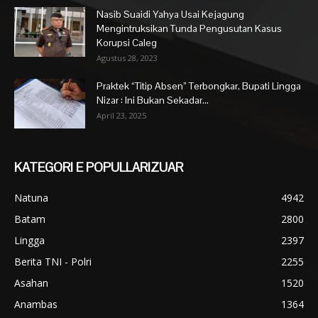
Nasib Suaidi Yahya Usai Kejagung
Mengintruksikan Tunda Pengusutan Kasus
Korupsi Caleg
Agustus 28, 2023
Praktek “Titip Absen” Terbongkar, Bupati Lingga
Nizar : Ini Bukan Sekadar...
April 23, 2025
KATEGORI E POPULLARIZUAR
Natuna
4942
Batam
2800
Lingga
2397
Berita TNI - Polri
2255
Asahan
1520
Anambas
1364