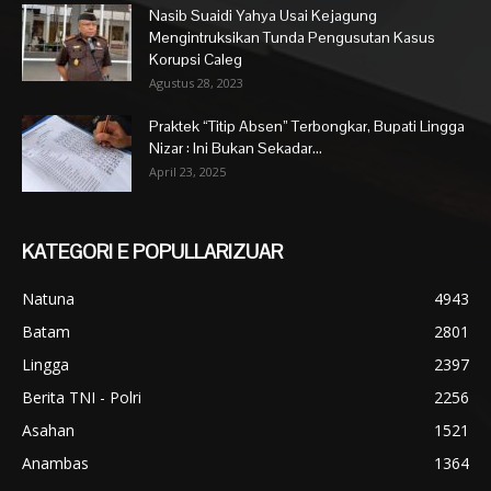
Nasib Suaidi Yahya Usai Kejagung
Mengintruksikan Tunda Pengusutan Kasus
Korupsi Caleg
Agustus 28, 2023
Praktek “Titip Absen” Terbongkar, Bupati Lingga
Nizar : Ini Bukan Sekadar...
April 23, 2025
KATEGORI E POPULLARIZUAR
Natuna
4943
Batam
2801
Lingga
2397
Berita TNI - Polri
2256
Asahan
1521
Anambas
1364