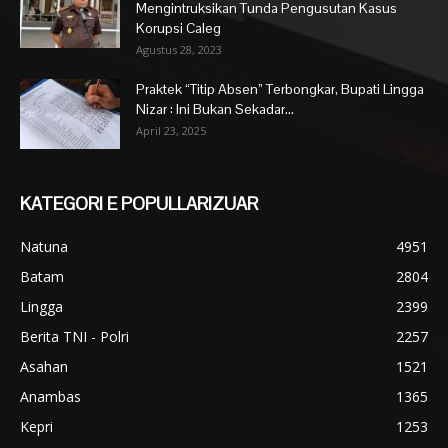
Mengintruksikan Tunda Pengusutan Kasus
Korupsi Caleg
Agustus 28, 2023
Praktek “Titip Absen” Terbongkar, Bupati Lingga
Nizar : Ini Bukan Sekadar...
April 23, 2025
KATEGORI E POPULLARIZUAR
Natuna
4951
Batam
2804
Lingga
2399
Berita TNI - Polri
2257
Asahan
1521
Anambas
1365
Kepri
1253