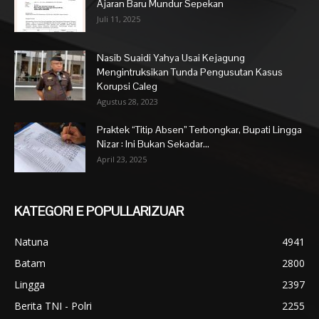
Ajaran Baru Mundur Sepekan
Juli 11, 2025
Nasib Suaidi Yahya Usai Kejagung
Mengintruksikan Tunda Pengusutan Kasus
Korupsi Caleg
Agustus 28, 2023
Praktek “Titip Absen” Terbongkar, Bupati Lingga
Nizar : Ini Bukan Sekadar...
April 23, 2025
KATEGORI E POPULLARIZUAR
Natuna
4941
Batam
2800
Lingga
2397
Berita TNI - Polri
2255