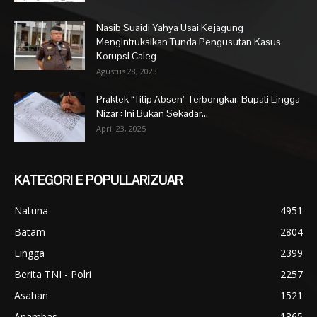
Nasib Suaidi Yahya Usai Kejagung
Mengintruksikan Tunda Pengusutan Kasus
Korupsi Caleg
Agustus 28, 2023
Praktek “Titip Absen” Terbongkar, Bupati Lingga
Nizar : Ini Bukan Sekadar...
April 23, 2025
KATEGORI E POPULLARIZUAR
Natuna
4951
Batam
2804
Lingga
2399
Berita TNI - Polri
2257
Asahan
1521
Anambas
1365