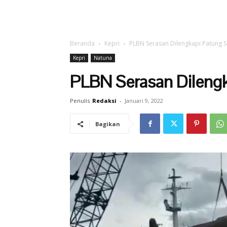
Beranda
Kepri
PLBN Serasan Dilengkapi Patung 
Kepri
Natuna
PLBN Serasan Dileng
Penulis
Redaksi
-
Januari 9, 2022
Bagikan