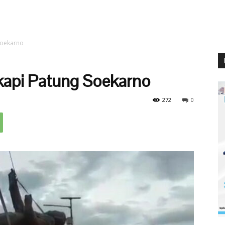
Soekarno
kapi Patung Soekarno
272
0