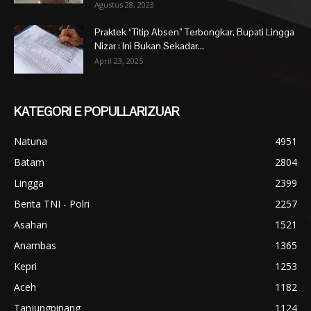
Agustus 28, 2023
Praktek “Titip Absen” Terbongkar, Bupati Lingga
Nizar : Ini Bukan Sekadar...
April 23, 2025
KATEGORI E POPULLARIZUAR
Natuna
4951
Batam
2804
Lingga
2399
Berita TNI - Polri
2257
Asahan
1521
Anambas
1365
Kepri
1253
Aceh
1182
Tanjungpinang
1124