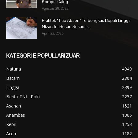
Korupsi Caleg
Agustus 28, 2023
Praktek “Titip Absen” Terbongkar, Bupati Lingga
Nizar : Ini Bukan Sekadar...
April 23, 2025
KATEGORI E POPULLARIZUAR
Natuna
4949
Batam
2804
Lingga
2399
Berita TNI - Polri
2257
Asahan
1521
Anambas
1365
Kepri
1253
Aceh
1182