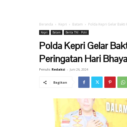
Beranda
Kepri
Batam
Polda Kepri Gelar Bakt
Kepri
Batam
Berita TNI - Polri
Polda Kepri Gelar Ba
Peringatan Hari Bhay
Penulis
Redaksi
-
Juni 26, 2024
Bagikan