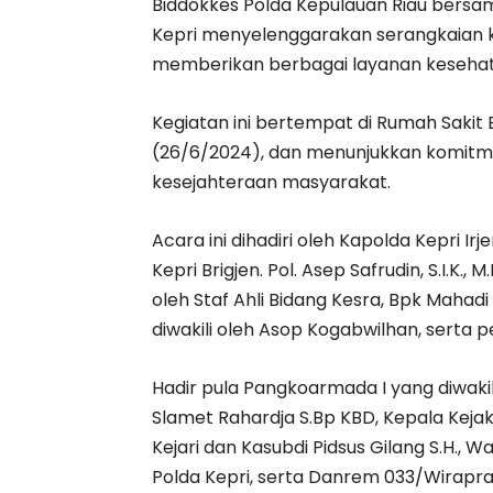
Biddokkes Polda Kepulauan Riau bersa
Kepri menyelenggarakan serangkaian k
memberikan berbagai layanan kesehat
Kegiatan ini bertempat di Rumah Sakit
(26/6/2024), dan menunjukkan komitm
kesejahteraan masyarakat.
Acara ini dihadiri oleh Kapolda Kepri Irj
Kepri Brigjen. Pol. Asep Safrudin, S.I.K.,
oleh Staf Ahli Bidang Kesra, Bpk Mahad
diwakili oleh Asop Kogabwilhan, serta 
Hadir pula Pangkoarmada I yang diwakili
Slamet Rahardja S.Bp KBD, Kepala Kejak
Kejari dan Kasubdi Pidsus Gilang S.H.,
Polda Kepri, serta Danrem 033/Wiraprata