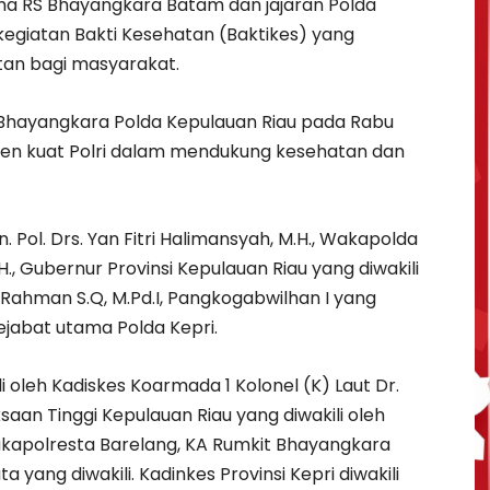
ma RS Bhayangkara Batam dan jajaran Polda
egiatan Bakti Kesehatan (Baktikes) yang
an bagi masyarakat.
 Bhayangkara Polda Kepulauan Riau pada Rabu
en kuat Polri dalam mendukung kesehatan dan
en. Pol. Drs. Yan Fitri Halimansyah, M.H., Wakapolda
 M.H., Gubernur Provinsi Kepulauan Riau yang diwakili
i Rahman S.Q, M.Pd.I, Pangkogabwilhan I yang
pejabat utama Polda Kepri.
 oleh Kadiskes Koarmada 1 Kolonel (K) Laut Dr.
saan Tinggi Kepulauan Riau yang diwakili oleh
 Wakapolresta Barelang, KA Rumkit Bhayangkara
 yang diwakili. Kadinkes Provinsi Kepri diwakili