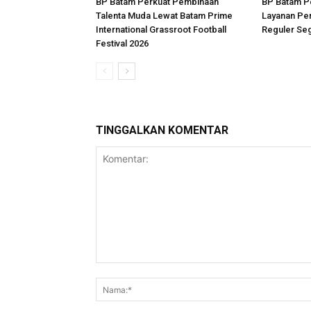
BP Batam Perkuat Pembinaan
BP Batam P
Talenta Muda Lewat Batam Prime
Layanan Per
International Grassroot Football
Reguler Seg
Festival 2026
TINGGALKAN KOMENTAR