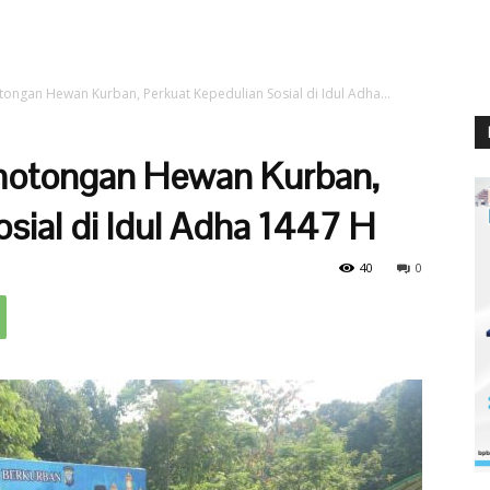
ongan Hewan Kurban, Perkuat Kepedulian Sosial di Idul Adha...
emotongan Hewan Kurban,
sial di Idul Adha 1447 H
40
0