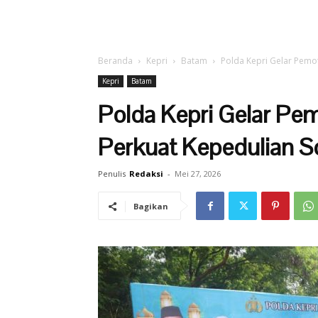
Beranda
Kepri
Batam
Polda Kepri Gelar Pemot
Kepri
Batam
Polda Kepri Gelar P
Perkuat Kepedulian So
Penulis
Redaksi
-
Mei 27, 2026
Bagikan