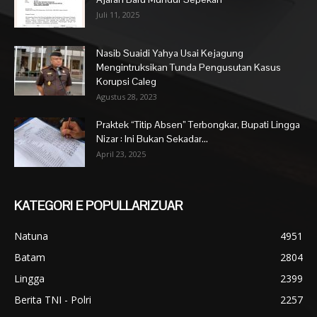
Juli 11, 2025
Nasib Suaidi Yahya Usai Kejagung
Mengintruksikan Tunda Pengusutan Kasus
Korupsi Caleg
Agustus 28, 2023
Praktek “Titip Absen” Terbongkar, Bupati Lingga
Nizar : Ini Bukan Sekadar...
April 23, 2025
KATEGORI E POPULLARIZUAR
Natuna
4951
Batam
2804
Lingga
2399
Berita TNI - Polri
2257