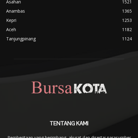
Asahan
1521
Anambas
1365
Kepri
1253
Aceh
1182
Tanjungpinang
1124
TENTANG KAMI
Pemberitaan yang berimbang, akurat dan disertai narasumber