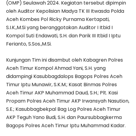
(OMP) Seulawah 2024. Kegiatan tersebut dipimpin
oleh Auditor Kepolisian Madya TK III Itwasda Polda
Aceh Kombes Pol Ricky Purnama Kertapati,
S.I.K.,M.Si yang beranggotakan Auditor I Itbid I
Kompol Suti Endawati, S.H. dan Parik III Itbid I Iptu
Ferianto, S.Sos.,M.Si.
Kunjungan Tim ini disambut oleh Kabagren Polres
Aceh Timur Kompol Ahmad Yani, S.H. yang
didampingi Kasubbagdalops Bagops Polres Aceh
Timur Iptu Munawir, S.K.M.; Kasat Binmas Polres
Aceh Timur AKP Muhammad Daud, S.H.; Plt. Kasi
Propam Polres Aceh Timur AKP Irwansyah Nasution,
S.E.; Kasubbagbekpal Bag Log Polres Aceh Timur
AKP Teguh Yano Budi, S.H. dan Paursubbagkerma
Bagops Polres Aceh Timur Iptu Muhammad Kadar.