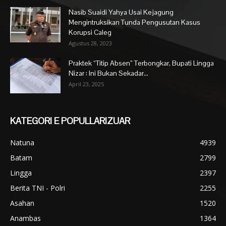
Nasib Suaidi Yahya Usai Kejagung
Mengintruksikan Tunda Pengusutan Kasus
Korupsi Caleg
Agustus 28, 2023
Praktek “Titip Absen” Terbongkar, Bupati Lingga
Nizar : Ini Bukan Sekadar...
April 23, 2025
KATEGORI E POPULLARIZUAR
Natuna
4939
Batam
2799
Lingga
2397
Berita TNI - Polri
2255
Asahan
1520
Anambas
1364