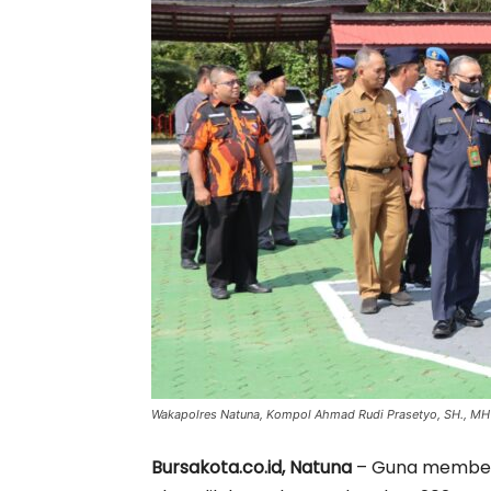
Wakapolres Natuna, Kompol Ahmad Rudi Prasetyo, SH., MH
Bursakota.co.id, Natuna
– Guna memberi