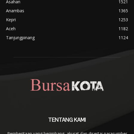
Asahan
1521
Anambas
1365
Kepri
1253
Aceh
1182
Tanjungpinang
1124
TENTANG KAMI
Pemberitaan yang berimbang, akurat dan disertai narasumber