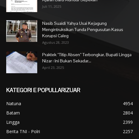
Juli 11, 2025
Nasib Suaidi Yahya Usai Kejagung
Mengintruksikan Tunda Pengusutan Kasus
Korupsi Caleg
Agustus 28, 2023
Praktek “Titip Absen” Terbongkar, Bupati Lingga
Nizar : Ini Bukan Sekadar...
April 23, 2025
KATEGORI E POPULLARIZUAR
Natuna
4954
Batam
2804
Lingga
2399
Berita TNI - Polri
2257