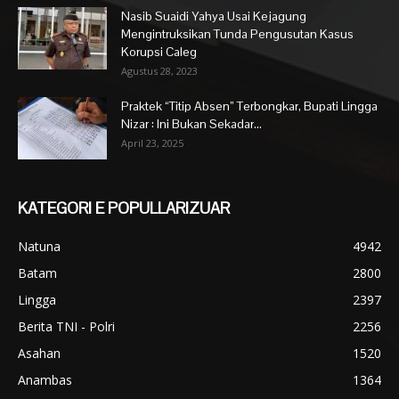
Nasib Suaidi Yahya Usai Kejagung
Mengintruksikan Tunda Pengusutan Kasus
Korupsi Caleg
Agustus 28, 2023
Praktek “Titip Absen” Terbongkar, Bupati Lingga
Nizar : Ini Bukan Sekadar...
April 23, 2025
KATEGORI E POPULLARIZUAR
Natuna
4942
Batam
2800
Lingga
2397
Berita TNI - Polri
2256
Asahan
1520
Anambas
1364