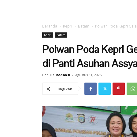
Beranda
Kepri
Batam
Polwan Poda Kepri Gela
Kepri
Batam
Polwan Poda Kepri Ge
di Panti Asuhan Assy
Penulis
Redaksi
-
Agustus 31, 2025
Bagikan