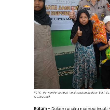
FOTO : Polwan Polda Kepri melaksanakan kegiatan Bakti Sos
(29/8/2025).
Batam –
Dalam rangka memperingati Ha