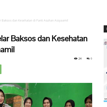
r Baksos dan Kesehatan di Panti Asuhan Assyaamil
lar Baksos dan Kesehatan
aamil
24
0