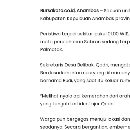
Bursakota.co.id, Anambas –
Sebuah unit
Kabupaten Kepulauan Anambas provinsi K
Peristiwa terjadi sekitar pukul 01.00 W
mata pencaharian Sabran sedang terpa
Palmatak.
Sekretaris Desa Belibak, Qodri, menga
Berdasarkan informasi yang diterimanya
bernama Budi, yang saat itu keluar rum
“Melihat nyala api kemerahan dari ar
yang tengah tertidur,” ujar Qodri.
Warga pun bergegas menuju lokasi d
seadanya. Secara bergantian, ember-em