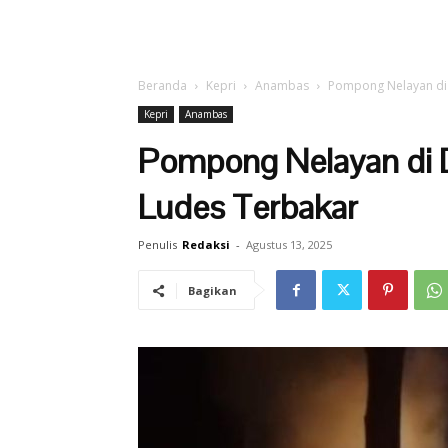
Beranda
Kepri
Anambas
Pompong Nelayan di
Kepri
Anambas
Pompong Nelayan di 
Ludes Terbakar
Penulis
Redaksi
-
Agustus 13, 2025
Bagikan