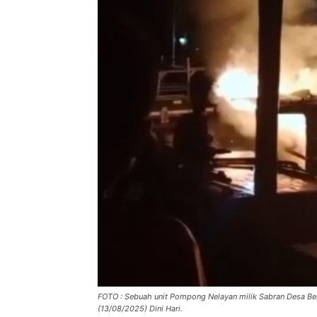
FOTO : Sebuah unit Pompong Nelayan milik Sabran Desa Bel
(13/08/2025) Dini Hari.