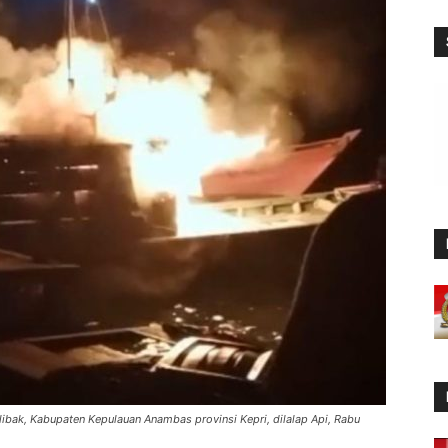
ibak, Kabupaten Kepulauan Anambas provinsi Kepri, dilalap Api, Rabu