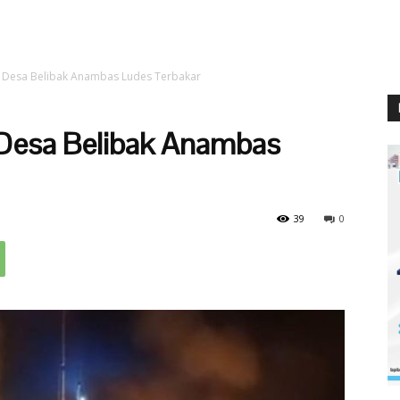
 Desa Belibak Anambas Ludes Terbakar
Desa Belibak Anambas
39
0