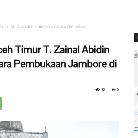
. Zainal Abidin Saat memimpin Upacara Pembukaan...
ceh Timur T. Zainal Abidin
ara Pembukaan Jambore di
52
0