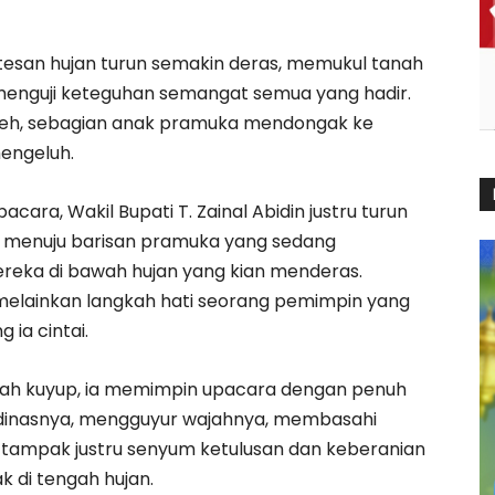
esan hujan turun semakin deras, memukul tanah
menguji keteguhan semangat semua yang hadir.
eh, sebagian anak pramuka mendongak ke
mengeluh.
pacara, Wakil Bupati T. Zainal Abidin justru turun
p menuju barisan pramuka yang sedang
ereka di bawah hujan yang kian menderas.
, melainkan langkah hati seorang pemimpin yang
 ia cintai.
basah kuyup, ia memimpin upacara dengan penuh
dinasnya, mengguyur wajahnya, membasahi
tampak justru senyum ketulusan dan keberanian
k di tengah hujan.