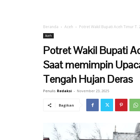
Beranda
Aceh
Potret Wakil Bupati Aceh Timur T
Aceh
Potret Wakil Bupati A
Saat memimpin Upac
Tengah Hujan Deras
Penulis
Redaksi
-
November 23, 2025
Bagikan