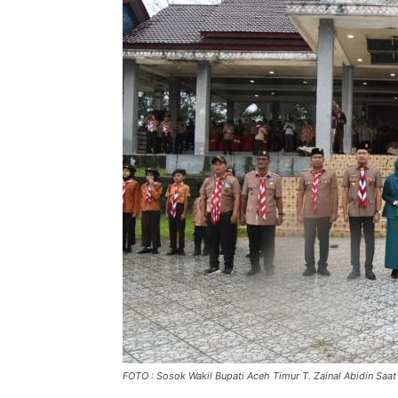
FOTO : Sosok Wakil Bupati Aceh Timur T. Zainal Abidin Saa