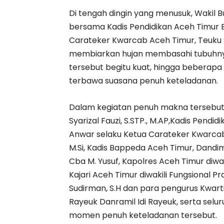
Di tengah dingin yang menusuk, Wakil Bup
bersama Kadis Pendidikan Aceh Timur Bus
Carateker Kwarcab Aceh Timur, Teuku
membiarkan hujan membasahi tubuhnya
tersebut begitu kuat, hingga bebera
terbawa suasana penuh keteladanan.
Dalam kegiatan penuh makna tersebut t
Syarizal Fauzi, S.STP., M.AP,Kadis Pendidi
Anwar selaku Ketua Carateker Kwarcab A
M.Si, Kadis Bappeda Aceh Timur, Dandi
Cba M. Yusuf, Kapolres Aceh Timur diwak
Kajari Aceh Timur diwakili Fungsional 
Sudirman, S.H dan para pengurus Kwart
Rayeuk Danramil Idi Rayeuk, serta se
momen penuh keteladanan tersebut.