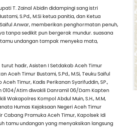
ati T. Zainal Abidin didampingi sang istri
tami, S.Pd., M.Si ketua panitia, dan Ketua
 Saiful Anwar, memberikan penghormatan penuh,
 tanpa sedikit pun bergerak mundur. suasana
pa tamu undangan tampak menyeka mata,
urut hadir, Asisten I Setdakab Aceh Timur
kan Aceh Timur Bustami, S.Pd., M.Si, Teuku Saiful
ceh Timur, Kadis Perikanan Syarifuddin, SP.,
m 0104/Atim diwakili Danramil 06/Dam Kapten
ili Wakapolres Kompol Abdul Muin, S.H., M.M,
Pranata Humas Kejaksaan Negeri Aceh Timur
ir Cabang Pramuka Aceh Timur, Kapolsek Idi
luruh tamu undangan yang menyaksikan langsung