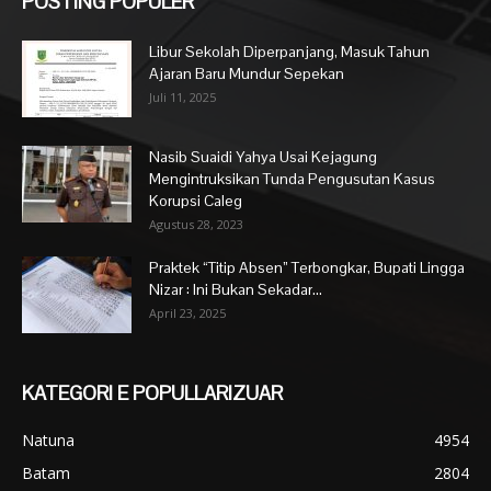
POSTING POPULER
Libur Sekolah Diperpanjang, Masuk Tahun
Ajaran Baru Mundur Sepekan
Juli 11, 2025
Nasib Suaidi Yahya Usai Kejagung
Mengintruksikan Tunda Pengusutan Kasus
Korupsi Caleg
Agustus 28, 2023
Praktek “Titip Absen” Terbongkar, Bupati Lingga
Nizar : Ini Bukan Sekadar...
April 23, 2025
KATEGORI E POPULLARIZUAR
Natuna
4954
Batam
2804