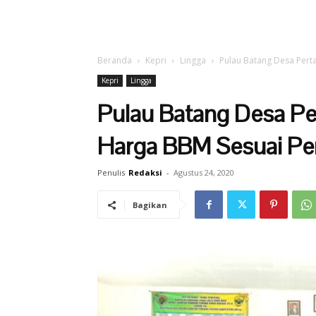
Beranda
Kepri
Lingga
Pulau Batang Desa Perta
Kepri
Lingga
Pulau Batang Desa Pe
Harga BBM Sesuai Per
Penulis
Redaksi
-
Agustus 24, 2020
Bagikan