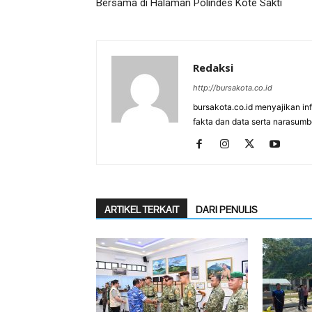
Bersama di Halaman Polindes Kote Sakti
Redaksi
http://bursakota.co.id
bursakota.co.id menyajikan in
fakta dan data serta narasumb
ARTIKEL TERKAIT
DARI PENULIS