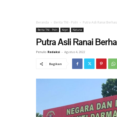
Beranda
Berita TNI - Polri
Putra Asli Ranai Berhas
Berita TNI - Polri
Kepri
Natuna
Putra Asli Ranai Berh
Penulis
Redaksi
-
Agustus 4, 2022
Bagikan