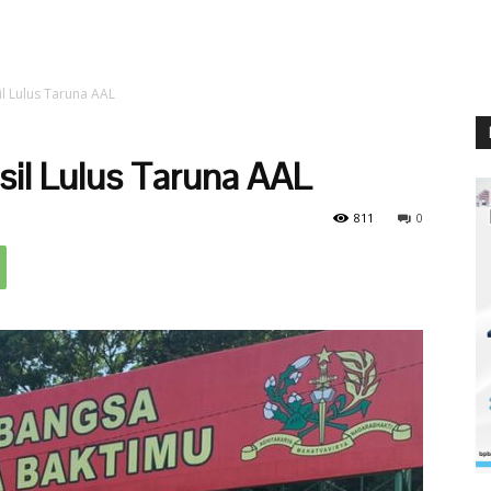
il Lulus Taruna AAL
asil Lulus Taruna AAL
811
0