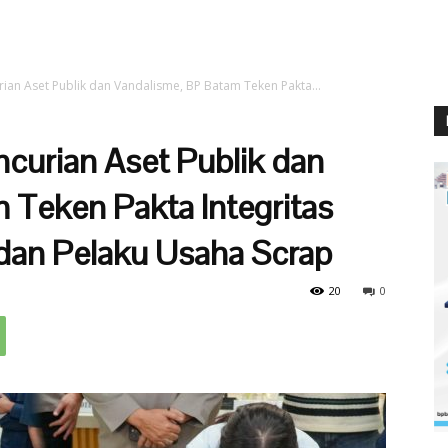
rian Aset Publik dan Vandalisme, BP Batam Teken Pakta...
curian Aset Publik dan
 Teken Pakta Integritas
dan Pelaku Usaha Scrap
20
0