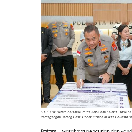
FOTO : BP Batam bersama Polda Kepri dan pelaku usaha bes
Perdagangan Barang Hasil Tindak Pidana di Aula Polresta Bar
Batam –
Maraknya pencurian dan vandal