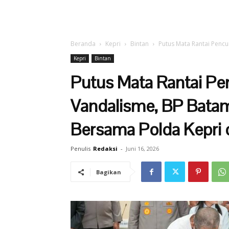
Beranda
Kepri
Bintan
Putus Mata Rantai Pencu
Kepri
Bintan
Putus Mata Rantai Pen
Vandalisme, BP Batam
Bersama Polda Kepri 
Penulis
Redaksi
-
Juni 16, 2026
Bagikan