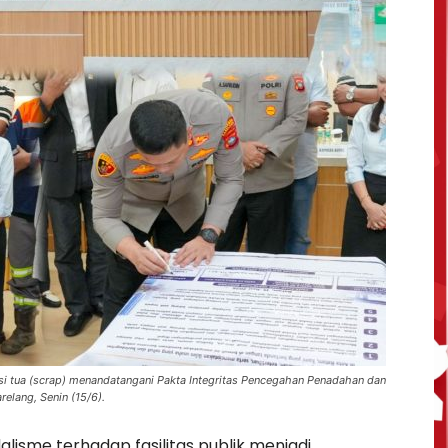
i tua (scrap) menandatangani Pakta Integritas Pencegahan Penadahan dan
elang, Senin (15/6).
isme terhadap fasilitas publik menjadi