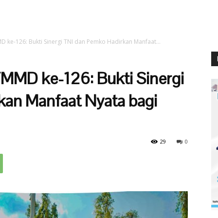
D ke-126: Bukti Sinergi TNI dan Pemko Hadirkan Manfaat...
TMMD ke-126: Bukti Sinergi
an Manfaat Nyata bagi
29
0