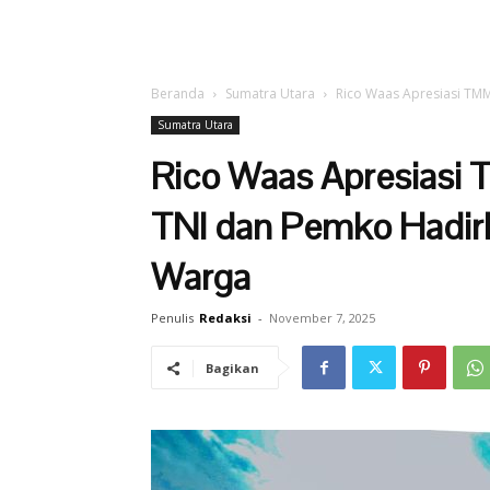
Beranda
Sumatra Utara
Rico Waas Apresiasi TMM
Sumatra Utara
Rico Waas Apresiasi 
TNI dan Pemko Hadirk
Warga
Penulis
Redaksi
-
November 7, 2025
Bagikan