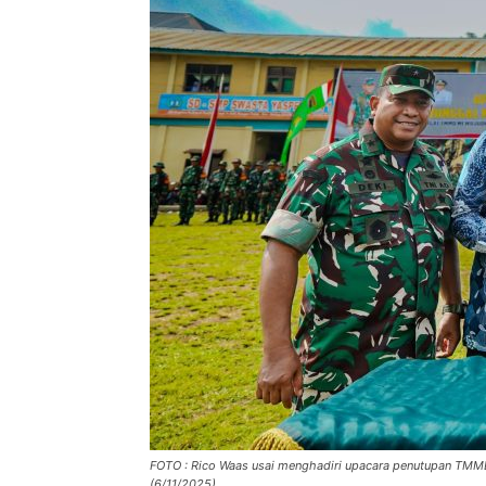
FOTO : Rico Waas usai menghadiri upacara penutupan TMM
(6/11/2025).