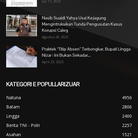
Juli 11, 2025
Nasib Suaidi Yahya Usai Kejagung
Mengintruksikan Tunda Pengusutan Kasus
Korupsi Caleg
Agustus 28, 2023
Praktek “Titip Absen” Terbongkar, Bupati Lingga
Nizar : Ini Bukan Sekadar...
April 23, 2025
KATEGORI E POPULLARIZUAR
Natuna
4956
Batam
2806
Lingga
2400
Berita TNI - Polri
2257
Asahan
1521