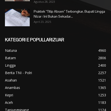
Agustus 28, 2023
Praktek “Titip Absen” Terbongkar, Bupati Lingga
Nizar : Ini Bukan Sekadar...
April 23, 2025
KATEGORI E POPULLARIZUAR
Natuna
4960
Batam
2806
Lingga
2400
Berita TNI - Polri
2257
Asahan
1521
Anambas
1365
Kepri
1253
Aceh
1183
Tanjungpinang
1124