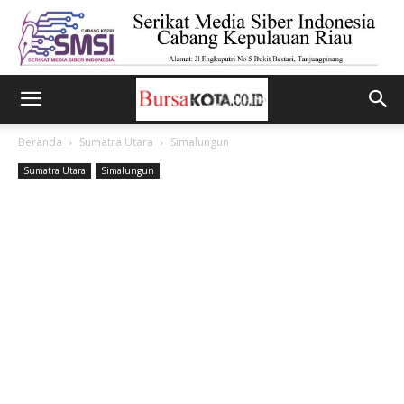
Beranda
Sumatra Utara
Simalungun
Sumatra Utara
Simalungun