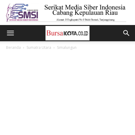
Beranda
Sumatra Utara
Simalungun