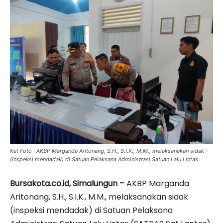
Ket Foto : AKBP Marganda Aritonang, S.H., S.I.K., M.M., melaksanakan sidak
(inspeksi mendadak) di Satuan Pelaksana Administrasi Satuan Lalu Lintas
Bursakota.co.id, Simalungun –
AKBP Marganda
Aritonang, S.H., S.I.K., M.M., melaksanakan sidak
(inspeksi mendadak) di Satuan Pelaksana