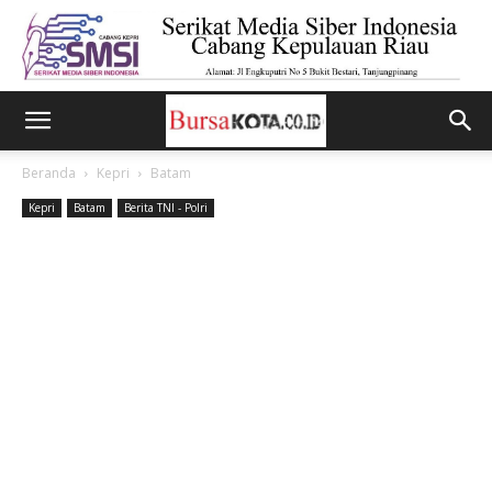
Beranda
Kepri
Batam
Kepri
Batam
Berita TNI - Polri