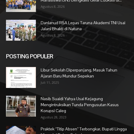
Mahasiswa ISNJ Bengkalis Gelar Edukasi di...
Agustus 8, 2026
Danlanud RSA Lepas Taruna Akademi TNI Usai
Jalani Bhakti di Natuna
Agustus 8, 2026
POSTING POPULER
Libur Sekolah Diperpanjang, Masuk Tahun
Ajaran Baru Mundur Sepekan
Juli 11, 2025
Nasib Suaidi Yahya Usai Kejagung
Mengintruksikan Tunda Pengusutan Kasus
Korupsi Caleg
Agustus 28, 2023
Praktek “Titip Absen” Terbongkar, Bupati Lingga