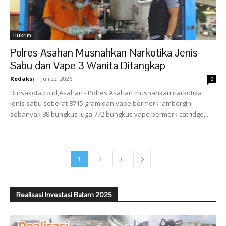
Hukrim
Polres Asahan Musnahkan Narkotika Jenis
Sabu dan Vape 3 Wanita Ditangkap
Redaksi
-
Juli 22, 2026
0
Bursakota.co.id,Asahan - Polres Asahan musnahkan narkotika
jenis sabu seberat 8715 gram dan vape bermerk lamborgini
sebanyak 88 bungkus juga 772 bungkus vape bermerk catridge,...
1
2
3
Realisasi Investasi Batam 2025