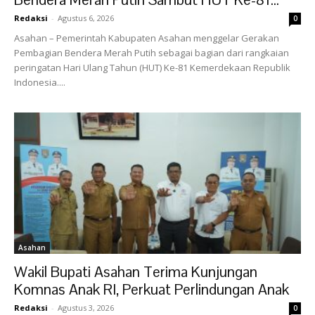
Redaksi
-
Agustus 6, 2026
0
Asahan – Pemerintah Kabupaten Asahan menggelar Gerakan
Pembagian Bendera Merah Putih sebagai bagian dari rangkaian
peringatan Hari Ulang Tahun (HUT) Ke-81 Kemerdekaan Republik
Indonesia....
Asahan
Wakil Bupati Asahan Terima Kunjungan
Komnas Anak RI, Perkuat Perlindungan Anak
Redaksi
-
Agustus 3, 2026
0