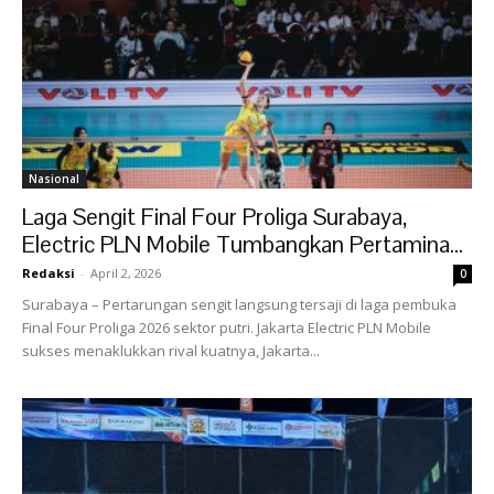
Nasional
Laga Sengit Final Four Proliga Surabaya,
Electric PLN Mobile Tumbangkan Pertamina...
Redaksi
-
April 2, 2026
0
Surabaya – Pertarungan sengit langsung tersaji di laga pembuka
Final Four Proliga 2026 sektor putri. Jakarta Electric PLN Mobile
sukses menaklukkan rival kuatnya, Jakarta...