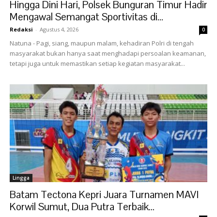
Hingga Dini Hari, Polsek Bunguran Timur Hadir
Mengawal Semangat Sportivitas di...
Redaksi
-
Agustus 4, 2026
0
‎Natuna - Pagi, siang, maupun malam, kehadiran Polri di tengah
masyarakat bukan hanya saat menghadapi persoalan keamanan,
tetapi juga untuk memastikan setiap kegiatan masyarakat...
Lingga
Batam Tectona Kepri Juara Turnamen MAVI
Korwil Sumut, Dua Putra Terbaik...