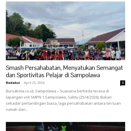
Buton
Smash Persahabatan, Menyatukan Semangat
dan Sportivitas Pelajar di Sampolawa
Redaksi
-
April 25, 2026
0
Bursakota.co.id, Sampolawa – Suasana berbeda terasa di
lapangan voli SMPN 1 Sampolawa, Sabtu (25/4/2026). Bukan
sekadar pertandingan biasa, laga persahabatan antara tim tuan
rumah dan...