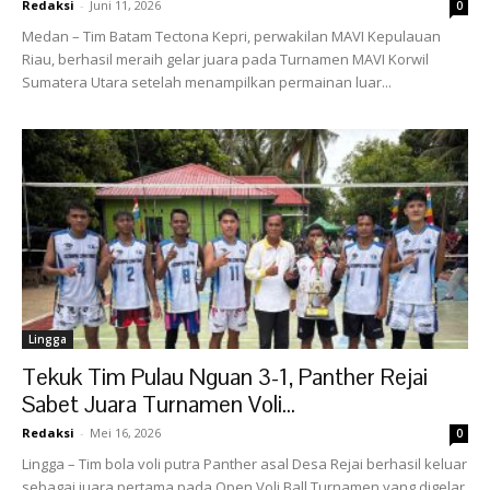
Redaksi
-
Juni 11, 2026
0
Medan – Tim Batam Tectona Kepri, perwakilan MAVI Kepulauan
Riau, berhasil meraih gelar juara pada Turnamen MAVI Korwil
Sumatera Utara setelah menampilkan permainan luar...
Lingga
Tekuk Tim Pulau Nguan 3-1, Panther Rejai
Sabet Juara Turnamen Voli...
Redaksi
-
Mei 16, 2026
0
Lingga – Tim bola voli putra Panther asal Desa Rejai berhasil keluar
sebagai juara pertama pada Open Voli Ball Turnamen yang digelar