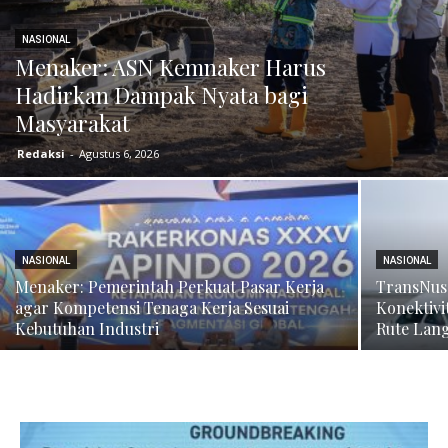
NASIONAL
Menaker: ASN Kemnaker Harus
Hadirkan Dampak Nyata bagi
Masyarakat
Redaksi
-
Agustus 6, 2026
NASIONAL
NASIONAL
Menaker: Pemerintah Perkuat Pasar Kerja
TransNus
agar Kompetensi Tenaga Kerja Sesuai
Konektivi
Kebutuhan Industri
Rute Lan