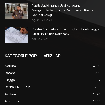
Nasib Suaidi Yahya Usai Kejagung
Mengintruksikan Tunda Pengusutan Kasus
Korupsi Caleg
Agustus 28, 2023
Praktek “Titip Absen” Terbongkar, Bupati Lingga
Nizar : Ini Bukan Sekadar...
April 23, 2025
KATEGORI E POPULLARIZUAR
Natuna
4938
Batam
2799
Lingga
2397
Berita TNI - Polri
2255
Asahan
1520
Anambas
1363