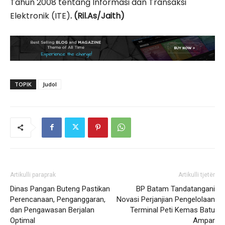
Tahun 2008 tentang Informasi dan Transaksi
Elektronik (ITE)
. (Ril.As/Jaith)
TOPIK
Judol
Artikulli paraprak
Artikulli tjetër
Dinas Pangan Buteng Pastikan
BP Batam Tandatangani
Perencanaan, Penganggaran,
Novasi Perjanjian Pengelolaan
dan Pengawasan Berjalan
Terminal Peti Kemas Batu
Optimal
Ampar