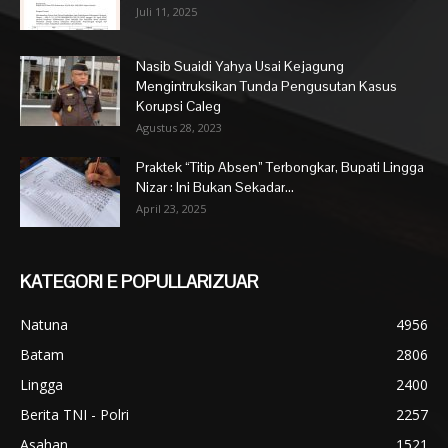
Juli 11, 2025
Nasib Suaidi Yahya Usai Kejagung
Mengintruksikan Tunda Pengusutan Kasus
Korupsi Caleg
Agustus 28, 2023
Praktek “Titip Absen” Terbongkar, Bupati Lingga
Nizar : Ini Bukan Sekadar...
April 23, 2025
KATEGORI E POPULLARIZUAR
Natuna
4956
Batam
2806
Lingga
2400
Berita TNI - Polri
2257
Asahan
1521