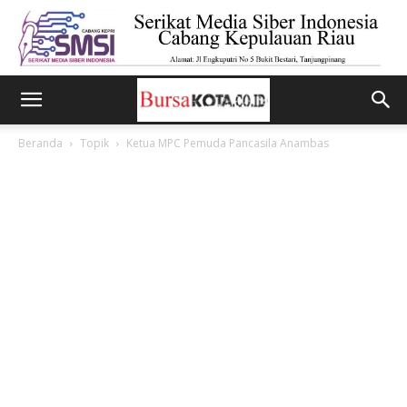
Beranda
Topik
Ketua MPC Pemuda Pancasila Anambas