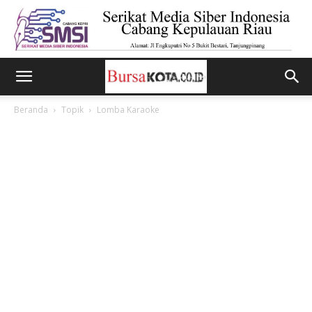
Beranda
Topik
Lomba Karaoke