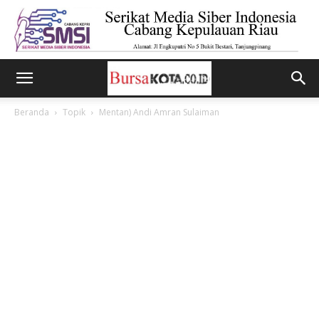
Beranda
Topik
Mentan) Andi Amran Sulaiman