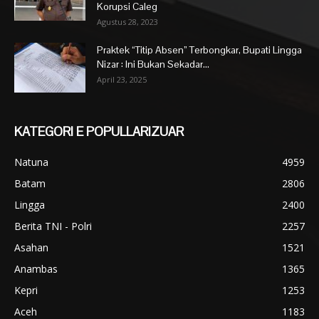
Korupsi Caleg
Agustus 28, 2023
Praktek “Titip Absen” Terbongkar, Bupati Lingga
Nizar : Ini Bukan Sekadar...
April 23, 2025
KATEGORI E POPULLARIZUAR
Natuna
4959
Batam
2806
Lingga
2400
Berita TNI - Polri
2257
Asahan
1521
Anambas
1365
Kepri
1253
Aceh
1183