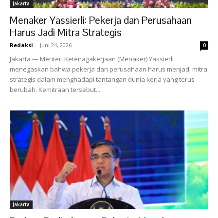
Jakarta
Menaker Yassierli: Pekerja dan Perusahaan
Harus Jadi Mitra Strategis
Redaksi
-
Juni 24, 2026
0
Jakarta — Menteri Ketenagakerjaan (Menaker) Yassierli
menegaskan bahwa pekerja dan perusahaan harus menjadi mitra
strategis dalam menghadapi tantangan dunia kerja yang terus
berubah. Kemitraan tersebut...
Jakarta