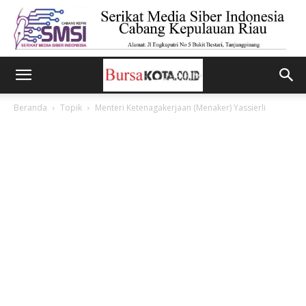
Beranda
Topik
Menteri Ketenagakerjaan (Menaker) Yassierli