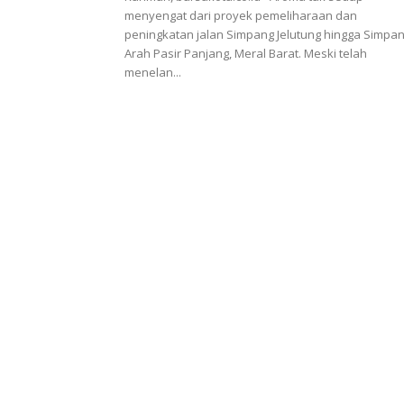
menyengat dari proyek pemeliharaan dan
peningkatan jalan Simpang Jelutung hingga Simpa
Arah Pasir Panjang, Meral Barat. Meski telah
menelan...