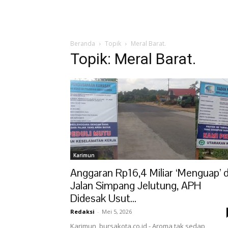
Beranda
Topik
Meral Barat.
Topik: Meral Barat.
Karimun
Anggaran Rp16,4 Miliar ‘Menguap’ d
Jalan Simpang Jelutung, APH
Didesak Usut...
Redaksi
-
Mei 5, 2026
Karimun, bursakota.co.id - Aroma tak sedap