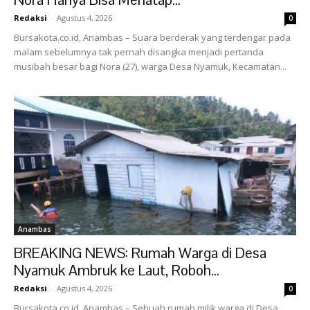
Redaksi
-
Agustus 4, 2026
0
Bursakota.co.id, Anambas – Suara berderak yang terdengar pada
malam sebelumnya tak pernah disangka menjadi pertanda
musibah besar bagi Nora (27), warga Desa Nyamuk, Kecamatan...
Anambas
BREAKING NEWS: Rumah Warga di Desa
Nyamuk Ambruk ke Laut, Roboh...
Redaksi
-
Agustus 4, 2026
0
Bursakota.co.id, Anambas – Sebuah rumah milik warga di Desa