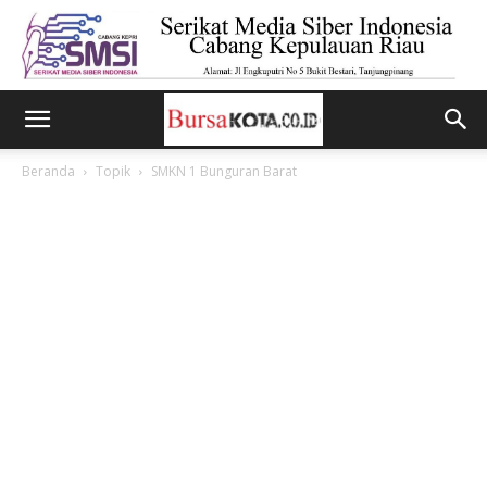
Beranda
Topik
SMKN 1 Bunguran Barat