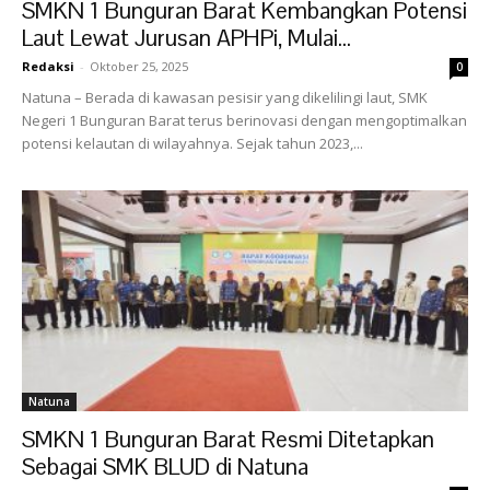
SMKN 1 Bunguran Barat Kembangkan Potensi
Laut Lewat Jurusan APHPi, Mulai...
Redaksi
-
Oktober 25, 2025
0
Natuna – Berada di kawasan pesisir yang dikelilingi laut, SMK
Negeri 1 Bunguran Barat terus berinovasi dengan mengoptimalkan
potensi kelautan di wilayahnya. Sejak tahun 2023,...
Natuna
SMKN 1 Bunguran Barat Resmi Ditetapkan
Sebagai SMK BLUD di Natuna