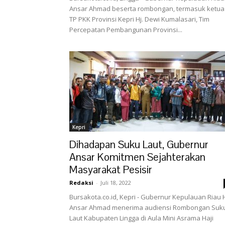
Ansar Ahmad beserta rombongan, termasuk ketua
TP PKK Provinsi Kepri Hj. Dewi Kumalasari, Tim
Percepatan Pembangunan Provinsi...
Kepri
Dihadapan Suku Laut, Gubernur
Ansar Komitmen Sejahterakan
Masyarakat Pesisir
Redaksi
-
Juli 18, 2022
Bursakota.co.id, Kepri - Gubernur Kepulauan Riau 
Ansar Ahmad menerima audiensi Rombongan Suk
Laut Kabupaten Lingga di Aula Mini Asrama Haji